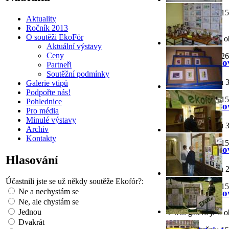
Poslední změna: 15
Ekofestival
Aktuality
Ročník 2013
O soutěži EkoFór
V této galerii je 8 
Aktuální výstavy
Ceny
Poslední změna: 26
Městská kniho
Partneři
Soutěžní podmínky
V této galerii jsou 
Galerie vtipů
Podpořte nás!
Poslední změna: 15
Pohlednice
Městská kniho
Pro média
Minulé výstavy
V této galerii jsou 
Archiv
Kontakty
Poslední změna: 15
Městská kniho
Hlasování
V této galerii jsou 
Účastnili jste se už někdy soutěže Ekofór?:
Poslední změna: 15
Ne a nechystám se
Městská kniho
Ne, ale chystám se
Jednou
V této galerii je 6 
Dvakrát