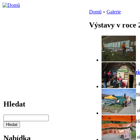
Domů
»
Galerie
Výstavy v roce 
Barevny podz
V této galerii jsou 
Poslední změna: 26
Beltine
Hledat
V této galerii je 5 
Poslední změna: 16
Černošice
Nabídka
V této galerii je 5 