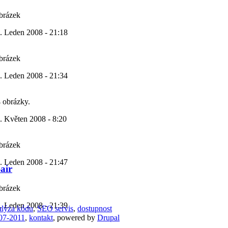
obrázek
. Leden 2008 - 21:18
obrázek
. Leden 2008 - 21:34
4 obrázky.
. Květen 2008 - 8:20
obrázek
. Leden 2008 - 21:47
air
obrázek
. Leden 2008 - 21:39
lýza kódu
,
SEO servis
,
dostupnost
07-2011
,
kontakt
, powered by
Drupal