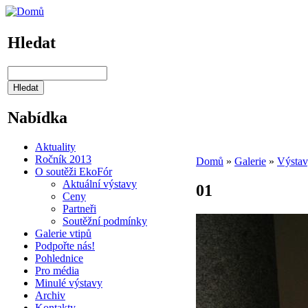
Hledat
Nabídka
Aktuality
Ročník 2013
Domů
»
Galerie
»
Výstav
O soutěži EkoFór
Aktuální výstavy
01
Ceny
Partneři
Soutěžní podmínky
Galerie vtipů
Podpořte nás!
Pohlednice
Pro média
Minulé výstavy
Archiv
Kontakty