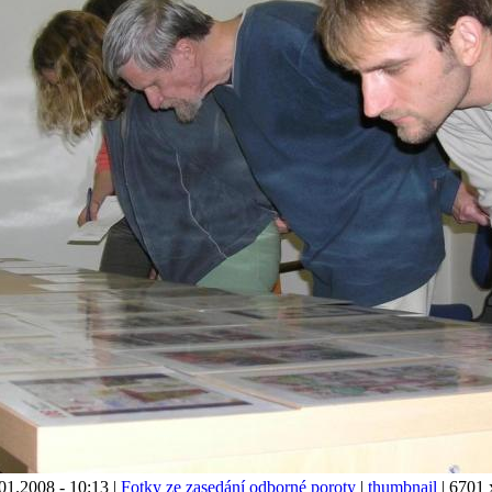
1.2008 - 10:13 |
Fotky ze zasedání odborné poroty
|
thumbnail
| 6701 