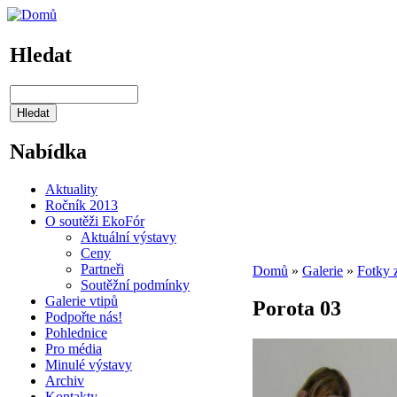
Hledat
Nabídka
Aktuality
Ročník 2013
O soutěži EkoFór
Aktuální výstavy
Ceny
Partneři
Domů
»
Galerie
»
Fotky 
Soutěžní podmínky
Galerie vtipů
Porota 03
Podpořte nás!
Pohlednice
Pro média
Minulé výstavy
Archiv
Kontakty