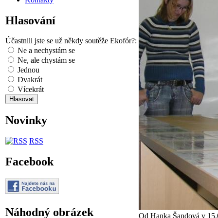
Hlasování
Účastnili jste se už někdy soutěže Ekofór?:
Ne a nechystám se
Ne, ale chystám se
Jednou
Dvakrát
Vícekrát
Novinky
RSS
Facebook
Náhodný obrázek
Od Hanka Šandová v 15.0