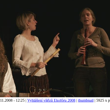
11.2008 - 12:25 |
Vyhlášení vítězů Ekofóru 2008
|
thumbnail
| 5925 x p