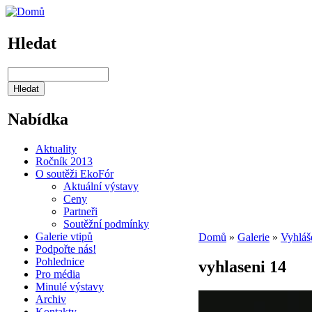
Hledat
Nabídka
Aktuality
Ročník 2013
O soutěži EkoFór
Aktuální výstavy
Ceny
Partneři
Soutěžní podmínky
Galerie vtipů
Domů
»
Galerie
»
Vyhláš
Podpořte nás!
Pohlednice
vyhlaseni 14
Pro média
Minulé výstavy
Archiv
Kontakty