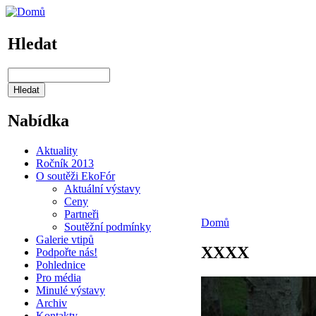
Hledat
Nabídka
Aktuality
Ročník 2013
O soutěži EkoFór
Aktuální výstavy
Ceny
Partneři
Domů
Soutěžní podmínky
Galerie vtipů
XXXX
Podpořte nás!
Pohlednice
Pro média
Minulé výstavy
Archiv
Kontakty