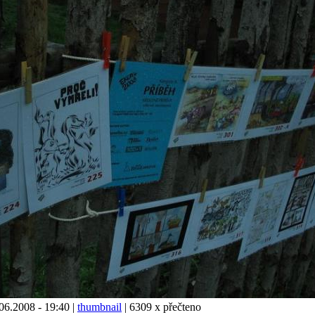
6.2008 - 19:40 |
thumbnail
| 6309 x přečteno