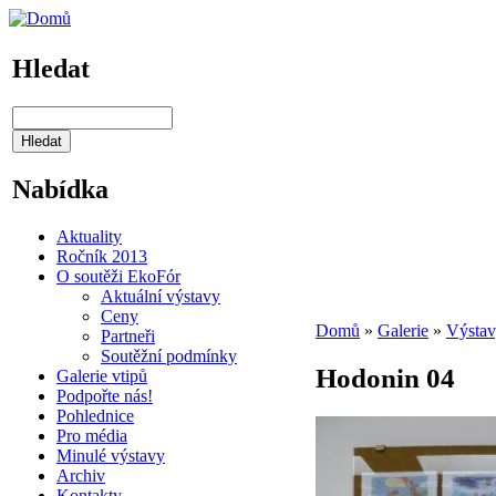
Hledat
Nabídka
Aktuality
Ročník 2013
O soutěži EkoFór
Aktuální výstavy
Ceny
Domů
»
Galerie
»
Výstav
Partneři
Soutěžní podmínky
Hodonin 04
Galerie vtipů
Podpořte nás!
Pohlednice
Pro média
Minulé výstavy
Archiv
Kontakty