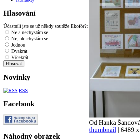
Hlasování
Účastnili jste se už někdy soutěže Ekofór?:
Ne a nechystám se
Ne, ale chystám se
Jednou
Dvakrát
Vícekrát
Novinky
RSS
Facebook
Od Hanka Šandová 
thumbnail
| 6489 x
Náhodný obrázek