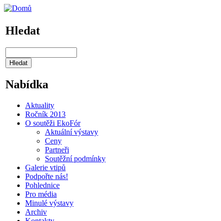
Hledat
Nabídka
Aktuality
Ročník 2013
O soutěži EkoFór
Aktuální výstavy
Ceny
Partneři
Soutěžní podmínky
Galerie vtipů
Podpořte nás!
Pohlednice
Pro média
Minulé výstavy
Archiv
Kontakty