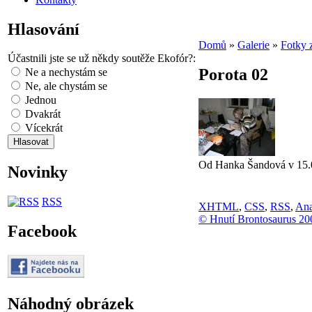
Hlasování
Domů
»
Galerie
»
Fotky 
Účastnili jste se už někdy soutěže Ekofór?:
Porota 02
Ne a nechystám se
Ne, ale chystám se
Jednou
Dvakrát
Vícekrát
Od Hanka Šandová v 15.0
Novinky
RSS
XHTML
,
CSS
,
RSS
,
Ana
© Hnutí Brontosaurus 20
Facebook
Náhodný obrázek