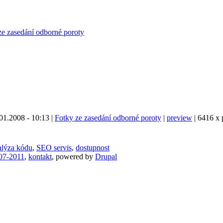
ze zasedání odborné poroty
1.2008 - 10:13 |
Fotky ze zasedání odborné poroty
|
preview
| 6416 x 
lýza kódu
,
SEO servis
,
dostupnost
07-2011
,
kontakt
, powered by
Drupal