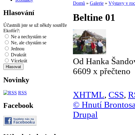
Domů
»
Galerie
»
Výstavy v ro
Hlasování
Beltine 01
Účastnili jste se už někdy soutěže
Ekofór?:
Ne a nechystám se
Ne, ale chystám se
Jednou
Dvakrát
Od Hanka Šandov
Vícekrát
6609 x přečteno
Novinky
XHTML
,
CSS
,
R
RSS
© Hnutí Brontos
Facebook
Drupal