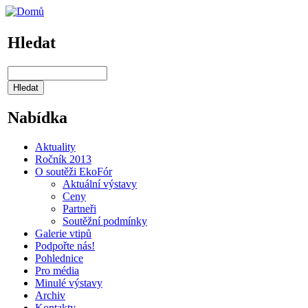
Hledat
Nabídka
Aktuality
Ročník 2013
O soutěži EkoFór
Aktuální výstavy
Ceny
Partneři
Soutěžní podmínky
Galerie vtipů
Podpořte nás!
Pohlednice
Pro média
Minulé výstavy
Archiv
Kontakty