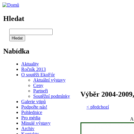
Hledat
Nabídka
Aktuality
Ročník 2013
O soutěži EkoFór
Aktuální výstavy
Ceny
Partneři
Výběr 2004-2009, 
Soutěžní podmínky
Galerie vtipů
Podpořte nás!
< předchozí
Pohlednice
Pro média
A
Minulé výstavy
Archiv
Kontakty