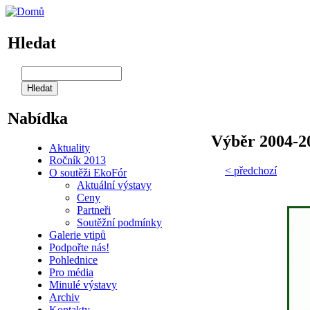
Hledat
Nabídka
Výběr 2004-200
Aktuality
Ročník 2013
< předchozí
O soutěži EkoFór
Aktuální výstavy
Ceny
Partneři
Soutěžní podmínky
Galerie vtipů
Podpořte nás!
Pohlednice
Pro média
Minulé výstavy
Archiv
Kontakty