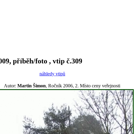
9, příběh/foto , vtip č.309
náhledy vtipů
Autor:
Martin Šimon
, Ročník 2006, 2. Místo ceny veřejnosti